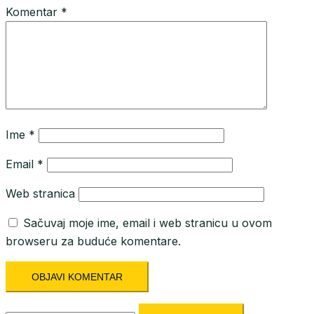
Komentar
*
Ime
*
Email
*
Web stranica
Sačuvaj moje ime, email i web stranicu u ovom
browseru za buduće komentare.
Pretraga: