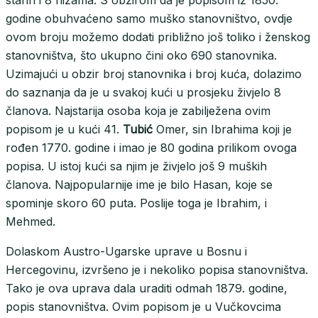
starih i 8 nizama. S obzirom da je popisom iz 1850.
godine obuhvaćeno samo muško stanovništvo, ovdje
ovom broju možemo dodati približno još toliko i ženskog
stanovništva, što ukupno čini oko 690 stanovnika.
Uzimajući u obzir broj stanovnika i broj kuća, dolazimo
do saznanja da je u svakoj kući u prosjeku živjelo 8
članova. Najstarija osoba koja je zabilježena ovim
popisom je u kući 41.
Tubić
Omer, sin Ibrahima koji je
rođen 1770. godine i imao je 80 godina prilikom ovoga
popisa. U istoj kući sa njim je živjelo još 9 muških
članova. Najpopularnije ime je bilo Hasan, koje se
spominje skoro 60 puta. Poslije toga je Ibrahim, i
Mehmed.
Dolaskom Austro-Ugarske uprave u Bosnu i
Hercegovinu, izvršeno je i nekoliko popisa stanovništva.
Tako je ova uprava dala uraditi odmah 1879. godine,
popis stanovništva. Ovim popisom je u Vučkovcima