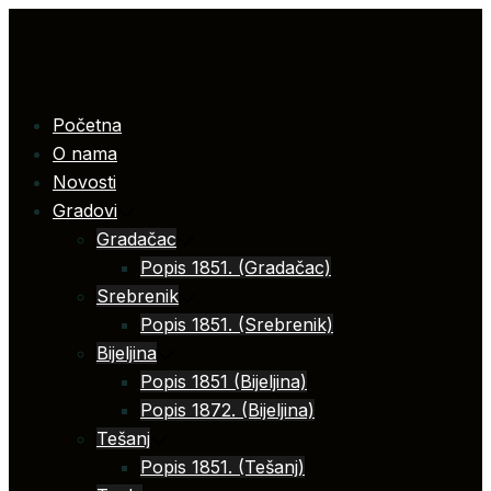
Skip
to
content
Početna
O nama
Novosti
Gradovi
Gradačac
Popis 1851. (Gradačac)
Srebrenik
Popis 1851. (Srebrenik)
Bijeljina
Popis 1851 (Bijeljina)
Popis 1872. (Bijeljina)
Tešanj
Popis 1851. (Tešanj)