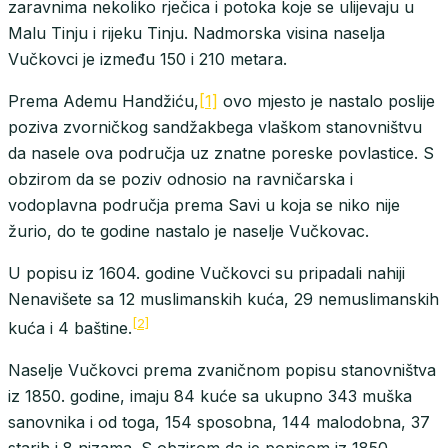
zaravnima nekoliko rječica i potoka koje se ulijevaju u
Malu Tinju i rijeku Tinju. Nadmorska visina naselja
Vučkovci je između 150 i 210 metara.
Prema Ademu Handžiću,
[1]
ovo mjesto je nastalo poslije
poziva zvorničkog sandžakbega vlaškom stanovništvu
da nasele ova područja uz znatne poreske povlastice. S
obzirom da se poziv odnosio na ravničarska i
vodoplavna područja prema Savi u koja se niko nije
žurio, do te godine nastalo je naselje Vučkovac.
U popisu iz 1604. godine Vučkovci su pripadali nahiji
Nenavišete sa 12 muslimanskih kuća, 29 nemuslimanskih
[2]
kuća i 4 baštine.
Naselje Vučkovci prema zvaničnom popisu stanovništva
iz 1850. godine, imaju 84 kuće sa ukupno 343 muška
sanovnika i od toga, 154 sposobna, 144 malodobna, 37