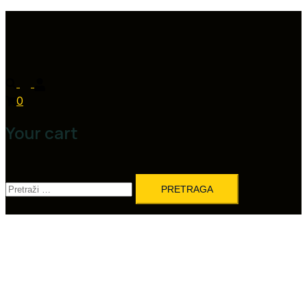
0
Your cart
Pretraga: