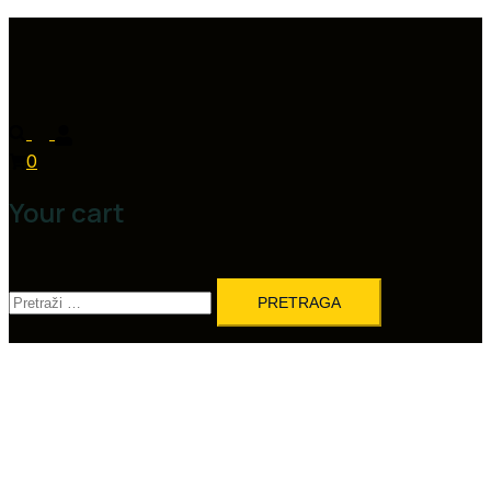
0
Your cart
Pretraga: