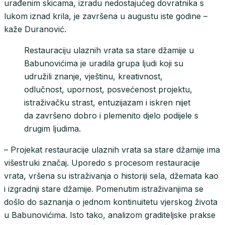
urađenim skicama, izradu nedostajućeg dovratnika s
lukom iznad krila, je završena u augustu iste godine –
kaže Duranović.
Restauraciju ulaznih vrata sa stare džamije u
Babunovićima je uradila grupa ljudi koji su
udružili znanje, vještinu, kreativnost,
odlučnost, upornost, posvećenost projektu,
istraživačku strast, entuzijazam i iskren nijet
da završeno dobro i plemenito djelo podijele s
drugim ljudima.
– Projekat restauracije ulaznih vrata sa stare džamije ima
višestruki značaj. Uporedo s procesom restauracije
vrata, vršena su istraživanja o historiji sela, džemata kao
i izgradnji stare džamije. Pomenutim istraživanjima se
došlo do saznanja o jednom kontinuitetu vjerskog života
u Babunovićima. Isto tako, analizom graditeljske prakse