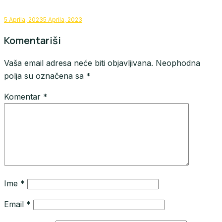
5 Aprila, 2023
5 Aprila, 2023
Komentariši
Vaša email adresa neće biti objavljivana.
Neophodna
polja su označena sa
*
Komentar
*
Ime
*
Email
*