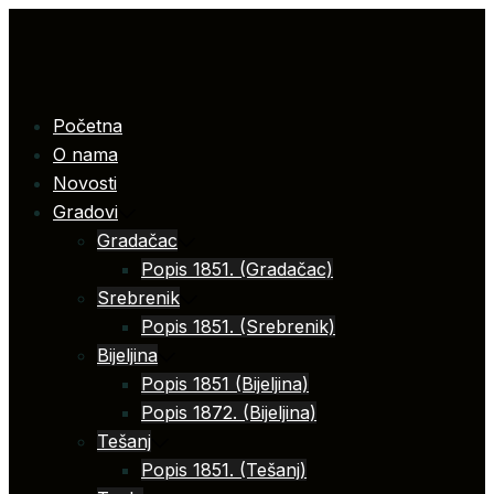
Skip
to
content
Početna
O nama
Novosti
Gradovi
Gradačac
Popis 1851. (Gradačac)
Srebrenik
Popis 1851. (Srebrenik)
Bijeljina
Popis 1851 (Bijeljina)
Popis 1872. (Bijeljina)
Tešanj
Popis 1851. (Tešanj)