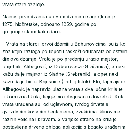
vrata stare džamije.
Naime, prva džamija u ovom džematu sagrađena je
1275. hidžretske, odnosno 1859. godine po
gregorijanskom kalendaru.
– Vrata na staroj, prvoj džamiji u Babunovićima, su iz ko
zna kojih razloga po ljepoti i raskoši odudarala od ostalih
dijelova džamije. Vrata je po predanju uradio majstor,
umjetnik, Alibegović, iz Doborovaca (Gračanica), a neki
kažu da je majstor iz Sladne (Srebrenik), a opet neki
kažu da je bio iz Brijesnice (Doboj Istok). Eto, taj majstor
Alibegović je napravio ulazna vrata s dva lučna krila te
lukom iznad krila, koji je bio integrisan u dovratnik. Krila
vrata urađena su, od uglavnom, tvrdog drveta s
gvozdenim kovanim baglamama, zvekirima, klinovima
raznih veličina i bravom. S vanjske strane na krila je
postavljena drvena obloga-aplikacija s bogato urađenim