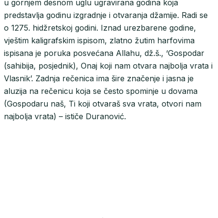
u gornjem desnom uglu ugravirana godina koja
predstavlja godinu izgradnje i otvaranja džamije. Radi se
o 1275. hidžretskoj godini. Iznad urezbarene godine,
vještim kaligrafskim ispisom, zlatno žutim harfovima
ispisana je poruka posvećana Allahu, dž.š., ‘Gospodar
(sahibija, posjednik), Onaj koji nam otvara najbolja vrata i
Vlasnik’. Zadnja rečenica ima šire značenje i jasna je
aluzija na rečenicu koja se često spominje u dovama
(Gospodaru naš, Ti koji otvaraš sva vrata, otvori nam
najbolja vrata) – ističe Duranović.