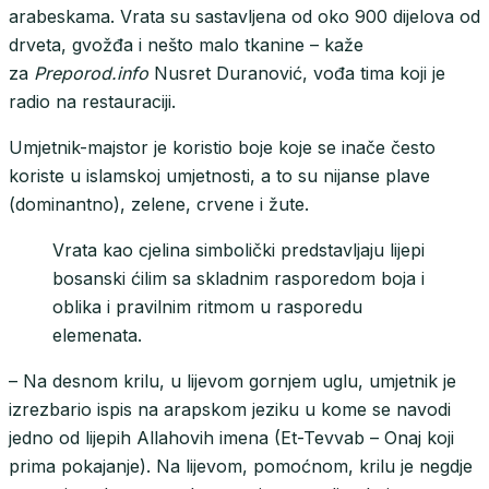
arabeskama. Vrata su sastavljena od oko 900 dijelova od
drveta, gvožđa i nešto malo tkanine – kaže
za
Preporod.info
Nusret Duranović, vođa tima koji je
radio na restauraciji.
Umjetnik-majstor je koristio boje koje se inače često
koriste u islamskoj umjetnosti, a to su nijanse plave
(dominantno), zelene, crvene i žute.
Vrata kao cjelina simbolički predstavljaju lijepi
bosanski ćilim sa skladnim rasporedom boja i
oblika i pravilnim ritmom u rasporedu
elemenata.
– Na desnom krilu, u lijevom gornjem uglu, umjetnik je
izrezbario ispis na arapskom jeziku u kome se navodi
jedno od lijepih Allahovih imena (Et-Tevvab – Onaj koji
prima pokajanje). Na lijevom, pomoćnom, krilu je negdje