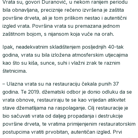
Vrata su, govori Duranović, u nekom ranijem periodu
bila obnavljana, preciznije rečeno izvršena je zaštita
površine drveta, ali je tom prilikom nestao i autentični
izgled vrata. Površina vrata su premazana jednom
zaštitnom bojom, s nijansom koja vuče na orah.
Ipak, neadekvatnim skladištenjem posljednjih 40-tak
godina, vrata su bila izložena atmosferskim utjecajima
kao što su kiša, sunce, suhi i vlažni zrak te raznim
štetnicima.
– Ulazna vrata su na restauraciju čekala punih 37
godina. Te 2019. džematski odbor je donio odluku da se
vrata obnove, restauriraju te se kao vrijedan atikvitet
stave džematlijama na raspolaganje. Cilj restauracije je
bio sačuvati vrata od daljeg propadanja i destrukcije
površine drveta, te vratima primijenjenim restauratorskim
postupcima vratiti prvobitan, autentičan izgled. Prvi