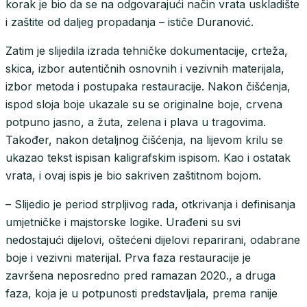
korak je bio da se na odgovarajući način vrata uskladište
i zaštite od daljeg propadanja – ističe Duranović.
Zatim je slijedila izrada tehničke dokumentacije, crteža,
skica, izbor autentičnih osnovnih i vezivnih materijala,
izbor metoda i postupaka restauracije. Nakon čišćenja,
ispod sloja boje ukazale su se originalne boje, crvena
potpuno jasno, a žuta, zelena i plava u tragovima.
Također, nakon detaljnog čišćenja, na lijevom krilu se
ukazao tekst ispisan kaligrafskim ispisom. Kao i ostatak
vrata, i ovaj ispis je bio sakriven zaštitnom bojom.
– Slijedio je period strpljivog rada, otkrivanja i definisanja
umjetničke i majstorske logike. Urađeni su svi
nedostajući dijelovi, oštećeni dijelovi reparirani, odabrane
boje i vezivni materijal. Prva faza restauracije je
završena neposredno pred ramazan 2020., a druga
faza, koja je u potpunosti predstavljala, prema ranije