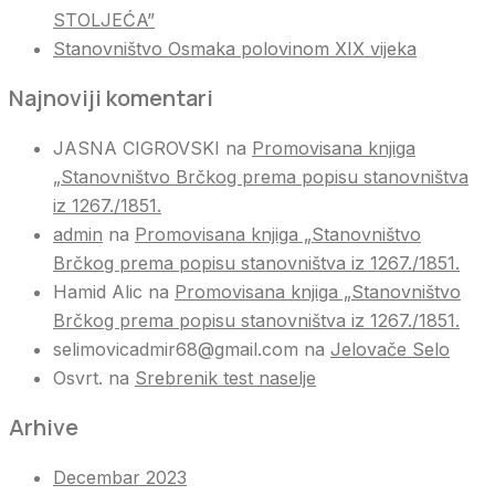
STOLJEĆA”
Stanovništvo Osmaka polovinom XIX vijeka
Najnoviji komentari
JASNA CIGROVSKI
na
Promovisana knjiga
„Stanovništvo Brčkog prema popisu stanovništva
iz 1267./1851.
admin
na
Promovisana knjiga „Stanovništvo
Brčkog prema popisu stanovništva iz 1267./1851.
Hamid Alic
na
Promovisana knjiga „Stanovništvo
Brčkog prema popisu stanovništva iz 1267./1851.
selimovicadmir68@gmail.com
na
Jelovače Selo
Osvrt.
na
Srebrenik test naselje
Arhive
Decembar 2023