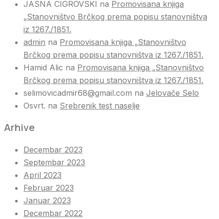
JASNA CIGROVSKI
na
Promovisana knjiga
„Stanovništvo Brčkog prema popisu stanovništva
iz 1267./1851.
admin
na
Promovisana knjiga „Stanovništvo
Brčkog prema popisu stanovništva iz 1267./1851.
Hamid Alic
na
Promovisana knjiga „Stanovništvo
Brčkog prema popisu stanovništva iz 1267./1851.
selimovicadmir68@gmail.com
na
Jelovače Selo
Osvrt.
na
Srebrenik test naselje
Arhive
Decembar 2023
Septembar 2023
April 2023
Februar 2023
Januar 2023
Decembar 2022