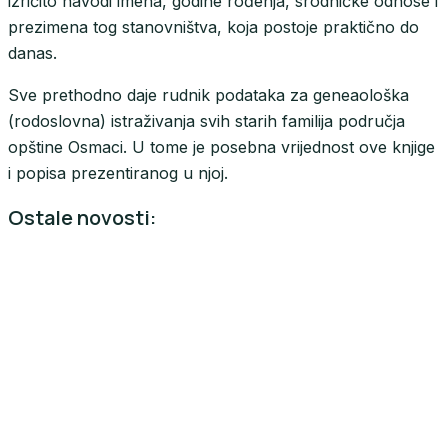
izričito navodi imena, godine rođenja, srodničke odnose i
prezimena tog stanovništva, koja postoje praktično do
danas.
Sve prethodno daje rudnik podataka za geneaološka
(rodoslovna) istraživanja svih starih familija područja
opštine Osmaci. U tome je posebna vrijednost ove knjige
i popisa prezentiranog u njoj.
Ostale novosti: