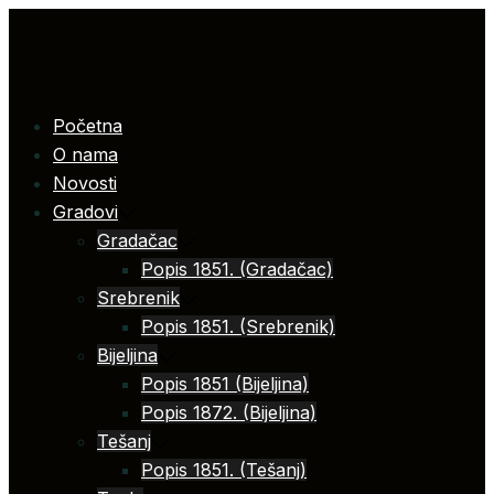
Skip
to
content
Početna
O nama
Novosti
Gradovi
Gradačac
Popis 1851. (Gradačac)
Srebrenik
Popis 1851. (Srebrenik)
Bijeljina
Popis 1851 (Bijeljina)
Popis 1872. (Bijeljina)
Tešanj
Popis 1851. (Tešanj)