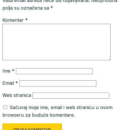
Vaša email adresa neće biti objavljivana.
Neophodna
polja su označena sa
*
Komentar
*
Ime
*
Email
*
Web stranica
Sačuvaj moje ime, email i web stranicu u ovom
browseru za buduće komentare.