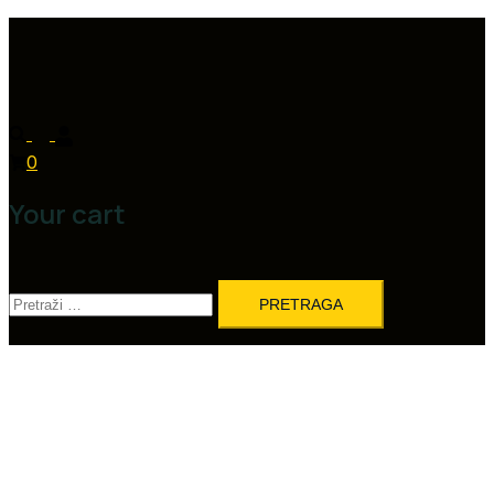
0
Your cart
Pretraga: