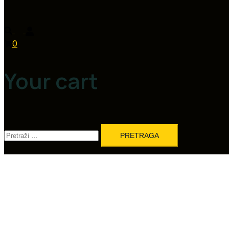
0
Your cart
Pretraga: