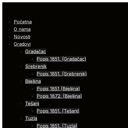
Skip
to
content
Početna
O nama
Novosti
Gradovi
Gradačac
Popis 1851. (Gradačac)
Srebrenik
Popis 1851. (Srebrenik)
Bijeljina
Popis 1851 (Bijeljina)
Popis 1872. (Bijeljina)
Tešanj
Popis 1851. (Tešanj)
Tuzla
Popis 1851. (Tuzla)