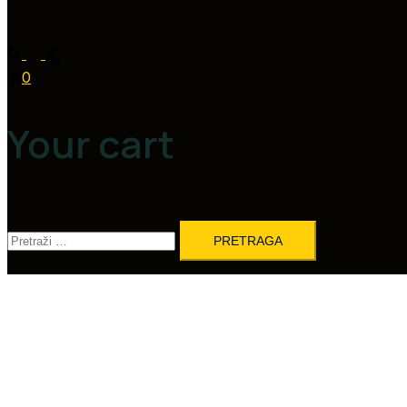
0
Your cart
Pretraga: