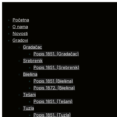
Skip
to
content
Početna
O nama
Novosti
Gradovi
Gradačac
Popis 1851. (Gradačac)
Srebrenik
Popis 1851. (Srebrenik)
Bijeljina
Popis 1851 (Bijeljina)
Popis 1872. (Bijeljina)
Tešanj
Popis 1851. (Tešanj)
Tuzla
Popis 1851. (Tuzla)