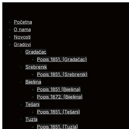
Skip
to
content
Početna
O nama
Novosti
Gradovi
Gradačac
Popis 1851. (Gradačac)
Srebrenik
Popis 1851. (Srebrenik)
Bijeljina
Popis 1851 (Bijeljina)
Popis 1872. (Bijeljina)
Tešanj
Popis 1851. (Tešanj)
Tuzla
Popis 1851. (Tuzla)