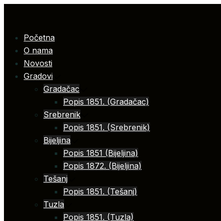
Skip
to
content
Početna
O nama
Novosti
Gradovi
Gradačac
Popis 1851. (Gradačac)
Srebrenik
Popis 1851. (Srebrenik)
Bijeljina
Popis 1851 (Bijeljina)
Popis 1872. (Bijeljina)
Tešanj
Popis 1851. (Tešanj)
Tuzla
Popis 1851. (Tuzla)