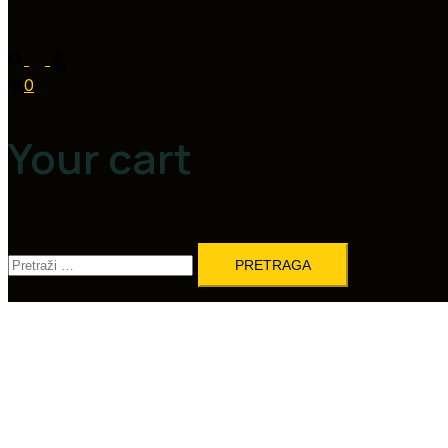
0
Your cart
Pretraga: