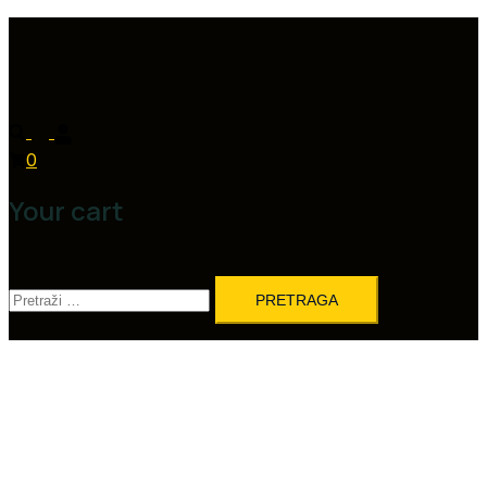
0
Your cart
Pretraga: