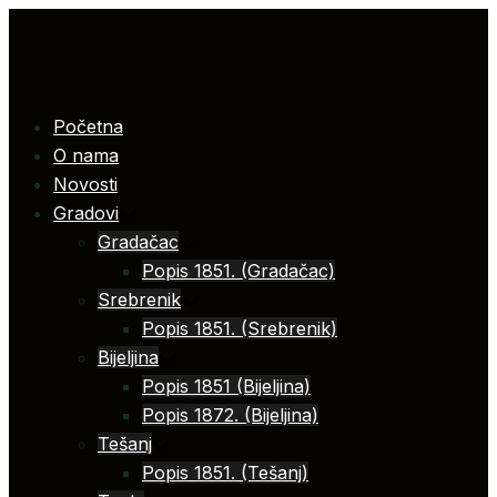
Skip
to
content
Početna
O nama
Novosti
Gradovi
Gradačac
Popis 1851. (Gradačac)
Srebrenik
Popis 1851. (Srebrenik)
Bijeljina
Popis 1851 (Bijeljina)
Popis 1872. (Bijeljina)
Tešanj
Popis 1851. (Tešanj)