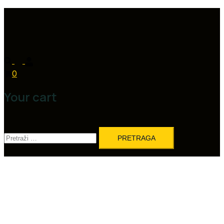
0
Your cart
Pretraga: