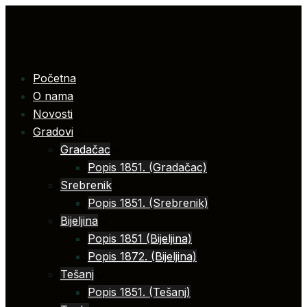
Skip
to
content
Početna
O nama
Novosti
Gradovi
Gradačac
Popis 1851. (Gradačac)
Srebrenik
Popis 1851. (Srebrenik)
Bijeljina
Popis 1851 (Bijeljina)
Popis 1872. (Bijeljina)
Tešanj
Popis 1851. (Tešanj)