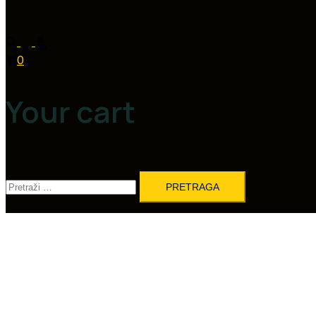
0
Your cart
Pretraga: