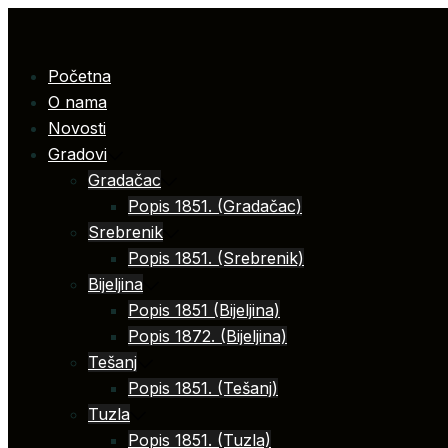
Skip
to
content
Početna
O nama
Novosti
Gradovi
Gradačac
Popis 1851. (Gradačac)
Srebrenik
Popis 1851. (Srebrenik)
Bijeljina
Popis 1851 (Bijeljina)
Popis 1872. (Bijeljina)
Tešanj
Popis 1851. (Tešanj)
Tuzla
Popis 1851. (Tuzla)