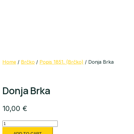
Home
/
Brčko
/
Popis 1851. (Brčko)
/ Donja Brka
Donja Brka
10,00
€
Donja
Brka
ADD TO CART