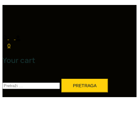
0
Your cart
Pretraga: