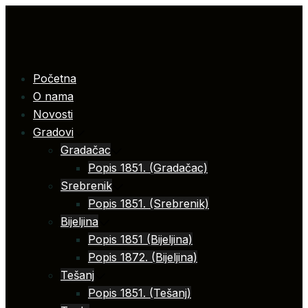
Skip
to
content
Početna
O nama
Novosti
Gradovi
Gradačac
Popis 1851. (Gradačac)
Srebrenik
Popis 1851. (Srebrenik)
Bijeljina
Popis 1851 (Bijeljina)
Popis 1872. (Bijeljina)
Tešanj
Popis 1851. (Tešanj)