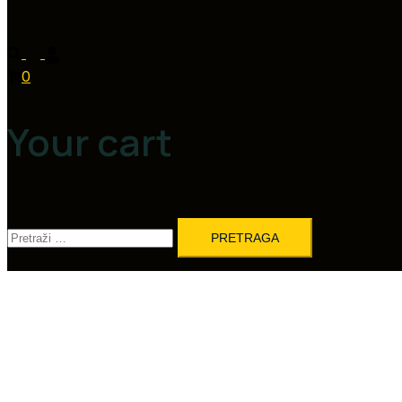
0
Your cart
Pretraga: