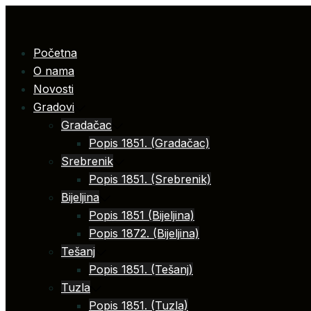
Skip
to
content
Početna
O nama
Novosti
Gradovi
Gradačac
Popis 1851. (Gradačac)
Srebrenik
Popis 1851. (Srebrenik)
Bijeljina
Popis 1851 (Bijeljina)
Popis 1872. (Bijeljina)
Tešanj
Popis 1851. (Tešanj)
Tuzla
Popis 1851. (Tuzla)