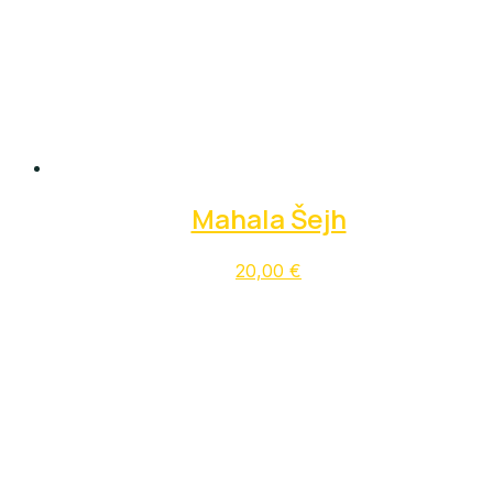
Mahala Šejh
20,00
€