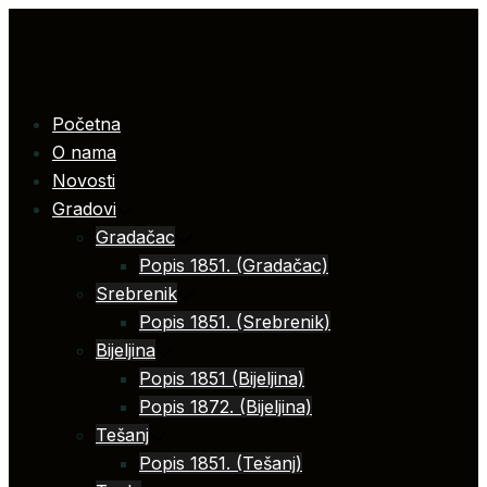
Skip
to
content
Početna
O nama
Novosti
Gradovi
Gradačac
Popis 1851. (Gradačac)
Srebrenik
Popis 1851. (Srebrenik)
Bijeljina
Popis 1851 (Bijeljina)
Popis 1872. (Bijeljina)
Tešanj
Popis 1851. (Tešanj)