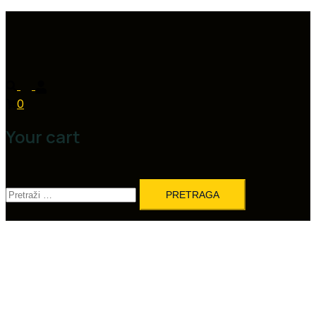
0
Your cart
Pretraga: