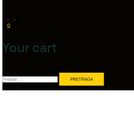
0
Your cart
Pretraga: