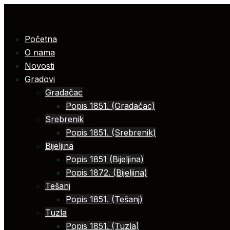
Skip
to
content
Početna
O nama
Novosti
Gradovi
Gradačac
Popis 1851. (Gradačac)
Srebrenik
Popis 1851. (Srebrenik)
Bijeljina
Popis 1851 (Bijeljina)
Popis 1872. (Bijeljina)
Tešanj
Popis 1851. (Tešanj)
Tuzla
Popis 1851. (Tuzla)