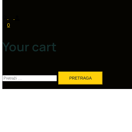
0
Your cart
Pretraga: