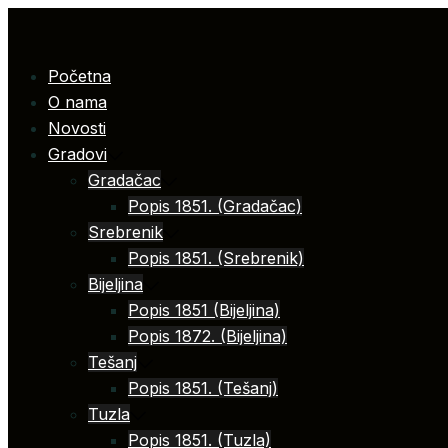
Skip
to
content
Početna
O nama
Novosti
Gradovi
Gradačac
Popis 1851. (Gradačac)
Srebrenik
Popis 1851. (Srebrenik)
Bijeljina
Popis 1851 (Bijeljina)
Popis 1872. (Bijeljina)
Tešanj
Popis 1851. (Tešanj)
Tuzla
Popis 1851. (Tuzla)