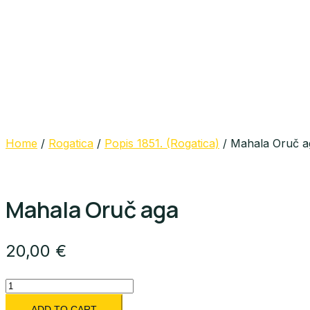
Home
/
Rogatica
/
Popis 1851. (Rogatica)
/ Mahala Oruč a
Mahala Oruč aga
20,00
€
Mahala
Oruč
ADD TO CART