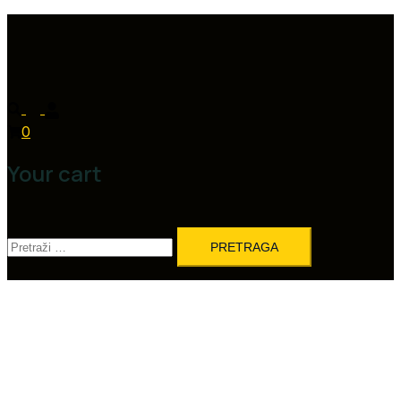
0
Your cart
Pretraga: