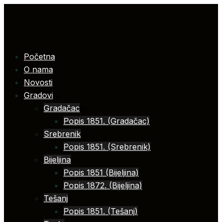
Skip
to
content
Početna
O nama
Novosti
Gradovi
Gradačac
Popis 1851. (Gradačac)
Srebrenik
Popis 1851. (Srebrenik)
Bijeljina
Popis 1851 (Bijeljina)
Popis 1872. (Bijeljina)
Tešanj
Popis 1851. (Tešanj)