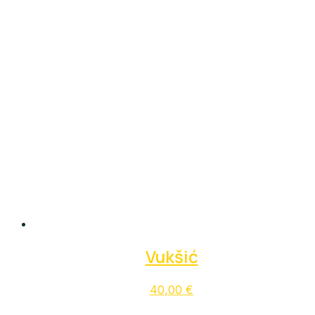
Vukšić
40,00
€