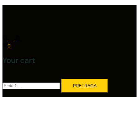
0
Your cart
Pretraga: