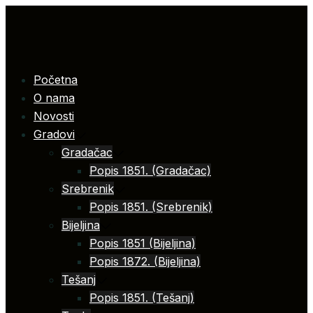
Skip
to
content
Početna
O nama
Novosti
Gradovi
Gradačac
Popis 1851. (Gradačac)
Srebrenik
Popis 1851. (Srebrenik)
Bijeljina
Popis 1851 (Bijeljina)
Popis 1872. (Bijeljina)
Tešanj
Popis 1851. (Tešanj)